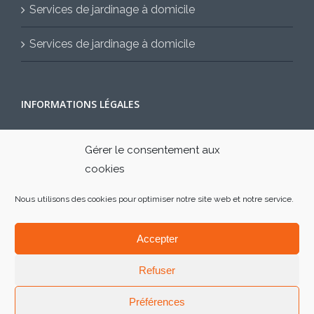
Services de jardinage à domicile
Services de jardinage à domicile
INFORMATIONS LÉGALES
Mentions légales
Gérer le consentement aux
cookies
Contactez-nous
Nous utilisons des cookies pour optimiser notre site web et notre service.
Accepter
Refuser
Préférences
Facebook
Twitter
Instagram
Pinterest