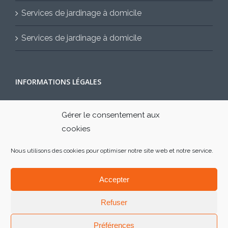
Services de jardinage à domicile
Services de jardinage à domicile
INFORMATIONS LÉGALES
Mentions légales
Gérer le consentement aux
cookies
Contactez-nous
Nous utilisons des cookies pour optimiser notre site web et notre service.
Accepter
Refuser
Préférences
Facebook
Twitter
Instagram
Pinterest