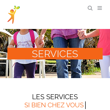
Passer
au
contenu
SERVICES
LES SERVICES