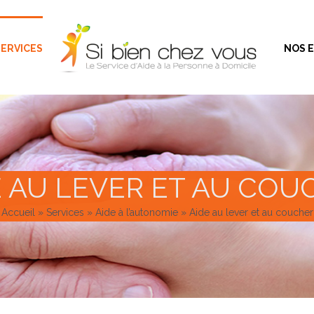
SERVICES
NOS 
E AU LEVER ET AU COU
Accueil
»
Services
»
Aide à l’autonomie
»
Aide au lever et au coucher